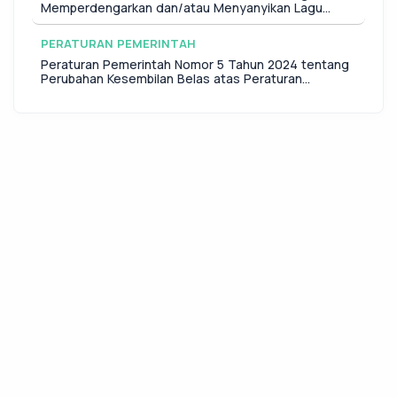
Memperdengarkan dan/atau Menyanyikan Lagu
Kebangsaan Indonesia Raya, Naskah Pancasila, dan
Panca Prasetya KORPRI
PERATURAN PEMERINTAH
Peraturan Pemerintah Nomor 5 Tahun 2024 tentang
Perubahan Kesembilan Belas atas Peraturan
Pemerintah Nomor 7 Tahun 1977 tentang Peraturan
Gaji Pegawai Negeri Sipil