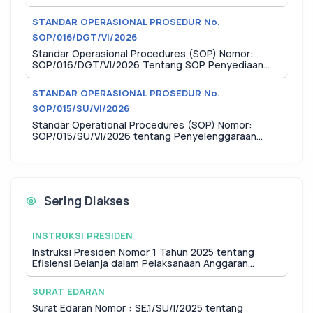
pada Situs Web dan/atau Aplikasi Khusus Layanan
Publik di Lingkungan Badan Meteorologi, Klimatologi,
STANDAR OPERASIONAL PROSEDUR No.
dan Geofisika
SOP/016/DGT/VI/2026
Standar Operasional Procedures (SOP) Nomor:
SOP/016/DGT/VI/2026 Tentang SOP Penyediaan
Informasi Gempabumi dan/atau Peringatan Dini
Tsunami sebagai National Tsunami Warning Center
STANDAR OPERASIONAL PROSEDUR No.
(NTWC) di Lingkungan Direktorat Gempabumi dan
SOP/015/SU/VI/2026
Tsunami
Standar Operational Procedures (SOP) Nomor:
SOP/015/SU/VI/2026 tentang Penyelenggaraan
Konferensi Pers di Lingkungan Badan Meteorologi,
Klimatologi, dan Geofisika
Sering Diakses
INSTRUKSI PRESIDEN
Instruksi Presiden Nomor 1 Tahun 2025 tentang
Efisiensi Belanja dalam Pelaksanaan Anggaran
Pendapatan dan Belanja Negara dan Anggaran
Pendapatan dan Belanja Daerah Tahun Anggaran
SURAT EDARAN
2025
Surat Edaran Nomor : SE.1/SU/I/2025 tentang