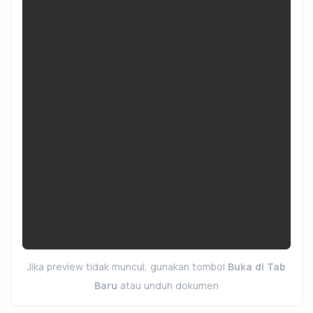
Jika preview tidak muncul, gunakan tombol
Buka di Tab
Baru
atau unduh dokumen