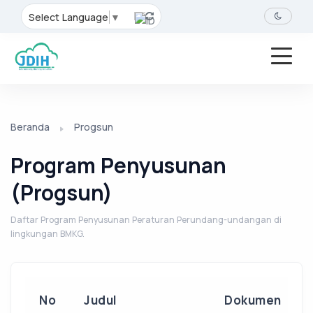
Select Language
▼
Beranda
Progsun
Program Penyusunan
(Progsun)
Daftar Program Penyusunan Peraturan Perundang-undangan di
lingkungan BMKG.
No
Judul
Dokumen